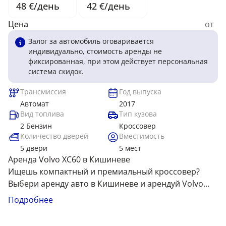
48 €/день
42 €/день
Цена
от
Залог за автомобиль оговаривается
индивидуально, стоимость аренды не
фиксированная, при этом действует персональная
система скидок.
Трансмиссия
Год выпуска
Автомат
2017
Вид топлива
Тип кузова
2 Бензин
Кроссовер
Количество дверей
Вместимость
5
двери
5
мест
Аренда Volvo XC60 в Кишиневе
Ищешь компактный и премиальный кроссовер?
Выбери аренду авто в Кишиневе и арендуй Volvo
XC60 — идеальное сочетание стиля и
Volvo XC60 привлекает изысканным дизайном,
Подробнее
универсальности! Прокат автомобилей в
передовыми технологиями и динамичной
Кишиневе дарит комфорт, маневренность и
управляемостью, идеальной для городских улиц и